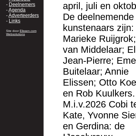
april, juli en oktob
-
Deelnemers
-
Agenda
De deelnemende
-
Adverteerders
-
Links
kunstenaars zijn:
Site door
Elissen.com
Websolutions
Marieke Ruijgrok;
van Middelaar; El
Jean-Pierre; Em
Buitelaar; Annie
Elissen; Otto Koe
en Rob Kuulkers.
M.i.v.2026 Cobi t
Kate, Yvonne Sie
en Gerdina: de