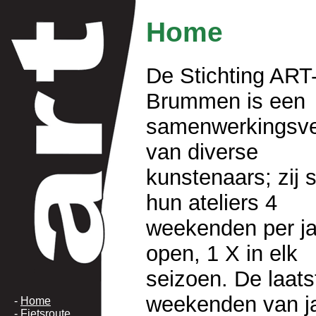
Home
De Stichting ART
Brummen is een
samenwerkingsv
van diverse
kunstenaars; zij s
hun ateliers 4
weekenden per ja
open, 1 X in elk
seizoen. De laats
weekenden van ja
-
Home
-
Fietsroute