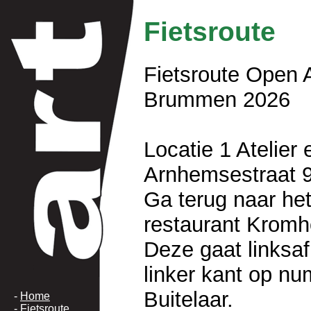
Fietsroute
Fietsroute Open A
Brummen 2026
Locatie 1 Atelier 
Arnhemsestraat 
Ga terug naar het
restaurant Kromho
Deze gaat linksaf
linker kant op nu
Buitelaar.
-
Home
-
Fietsroute