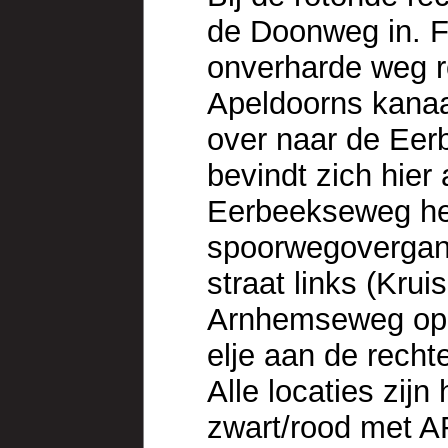
de Doonweg in. F
onverharde weg r
Apeldoorns kanaal
over naar de Eer
bevindt zich hier
Eerbeekseweg hel
spoorwegovergang
straat links (Krui
Arnhemseweg op. 
elje aan de recht
Alle locaties zij
zwart/rood met A