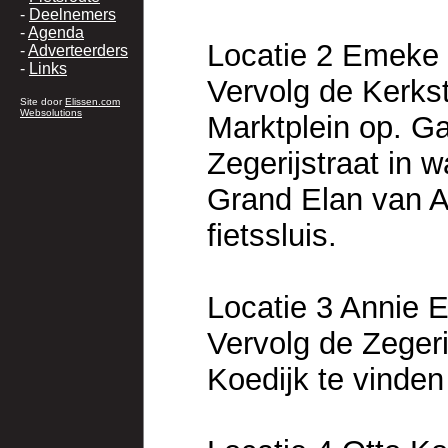
-
Deelnemers
-
Agenda
Locatie 2 Emeke 
-
Adverteerders
-
Links
Vervolg de Kerkst
Site door
Elissen.com
Websolutions
Marktplein op. Ga
Zegerijstraat in w
Grand Elan van An
fietssluis.
Locatie 3 Annie E
Vervolg de Zeger
Koedijk te vinden 