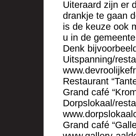
Uiteraard zijn er
drankje te gaan d
is de keuze ook m
u in de gemeent
Denk bijvoorbeel
Uitspanning/resta
www.devroolijkefr
Restaurant “Tant
Grand café “Kro
Dorpslokaal/resta
www.dorpslokaalc
Grand café “Gall
www.gallery-aald