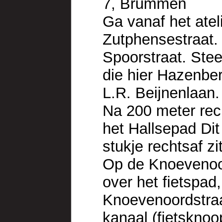
7, Brummen
Ga vanaf het ateli
Zutphensestraat. 
Spoorstraat. Ste
die hier Hazenber
L.R. Beijnenlaan.
Na 200 meter rech
het Hallsepad Dit
stukje rechtsaf zi
Op de Knoevenoor
over het fietspad
Knoevenoordstraat
kanaal (fietsknoo